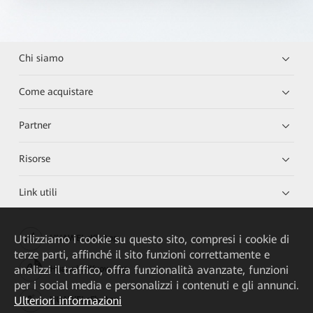
Chi siamo
Come acquistare
Partner
Risorse
Link utili
Utilizziamo i cookie su questo sito, compresi i cookie di
HUAWEI eKit App
terze parti, affinché il sito funzioni correttamente e
analizzi il traffico, offra funzionalità avanzate, funzioni
Huawei HiKnow App
per i social media e personalizzi i contenuti e gli annunci.
Ulteriori informazioni
HUAWEI eFly App