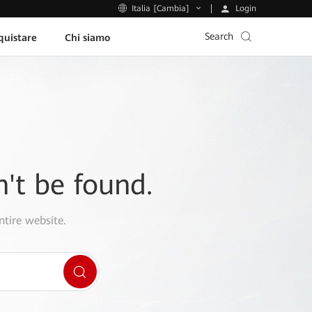
Login
Italia [Cambia]
Search
uistare
Chi siamo
n't be found.
ntire website.