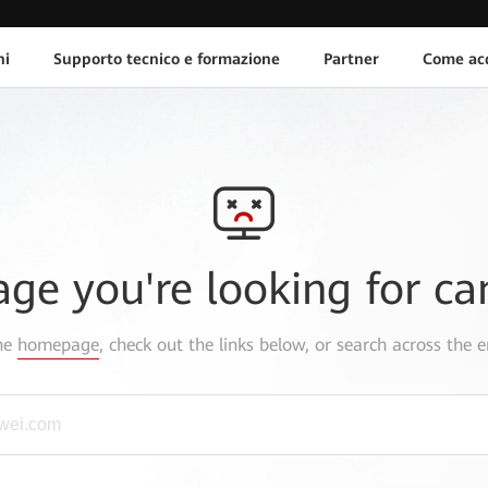
ni
Supporto tecnico e formazione
Partner
Come acq
age you're looking for ca
the
homepage
, check out the links below, or search across the e