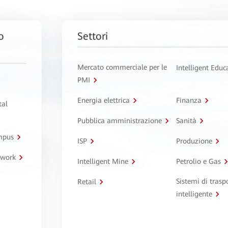
o
Settori
Mercato commerciale per le
Intelligent Educ
PMI
Energia elettrica
Finanza
tal
Pubblica amministrazione
Sanità
ampus
ISP
Produzione
twork
Intelligent Mine
Petrolio e Gas
Sistemi di trasp
Retail
intelligente