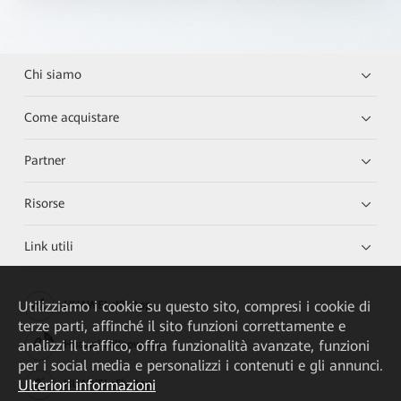
Chi siamo
Come acquistare
Partner
Risorse
Link utili
Utilizziamo i cookie su questo sito, compresi i cookie di
HUAWEI eKit App
terze parti, affinché il sito funzioni correttamente e
analizzi il traffico, offra funzionalità avanzate, funzioni
Huawei HiKnow App
per i social media e personalizzi i contenuti e gli annunci.
Ulteriori informazioni
HUAWEI eFly App