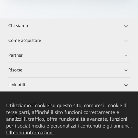
Chi siamo
Come acquistare
Partner
Risorse
Link utili
Utilizziamo i cookie su questo sito, compresi i cookie di
HUAWEI eKit App
terze parti, affinché il sito funzioni correttamente e
analizzi il traffico, offra funzionalità avanzate, funzioni
Huawei HiKnow App
per i social media e personalizzi i contenuti e gli annunci.
Ulteriori informazioni
HUAWEI eFly App