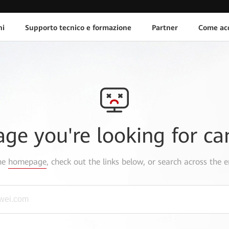
ni
Supporto tecnico e formazione
Partner
Come acq
age you're looking for ca
the
homepage
, check out the links below, or search across the e