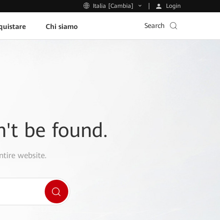
Login
Italia [Cambia]
Search
uistare
Chi siamo
n't be found.
ntire website.