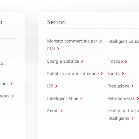
o
Settori
Mercato commerciale per le
Intelligent Educ
PMI
Energia elettrica
Finanza
tal
Pubblica amministrazione
Sanità
ampus
ISP
Produzione
twork
Intelligent Mine
Petrolio e Gas
Sistemi di trasp
Retail
intelligente