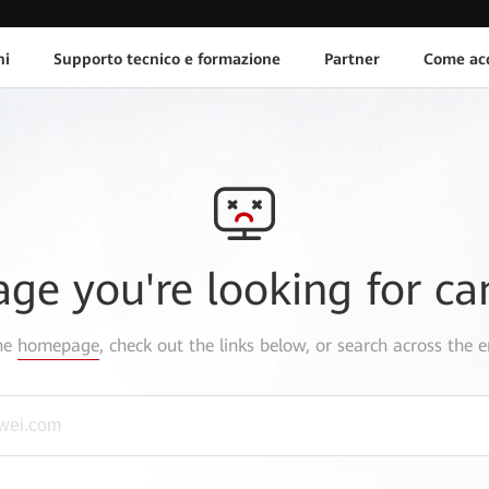
ni
Supporto tecnico e formazione
Partner
Come acq
age you're looking for ca
the
homepage
, check out the links below, or search across the e