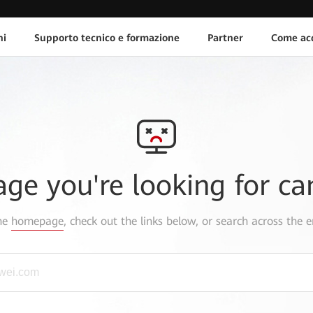
ni
Supporto tecnico e formazione
Partner
Come acq
age you're looking for ca
the
homepage
, check out the links below, or search across the e