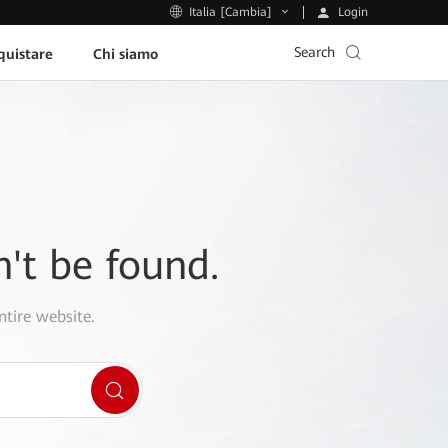
Login
Italia [Cambia]
Search
uistare
Chi siamo
n't be found.
ntire website.