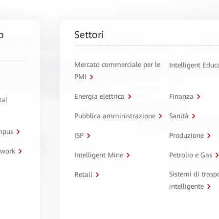
o
Settori
Mercato commerciale per le
Intelligent Educ
PMI
Energia elettrica
Finanza
tal
Pubblica amministrazione
Sanità
ampus
ISP
Produzione
twork
Intelligent Mine
Petrolio e Gas
Sistemi di trasp
Retail
intelligente