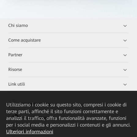
Chi siamo
Come acquistare
Partner
Risorse
Link utili
Utilizziamo i cookie su questo sito, compresi i cookie di
HUAWEI eKit App
terze parti, affinché il sito funzioni correttamente e
analizzi il traffico, offra funzionalità avanzate, funzioni
Huawei HiKnow App
per i social media e personalizzi i contenuti e gli annunci.
Ulteriori informazioni
HUAWEI eFly App