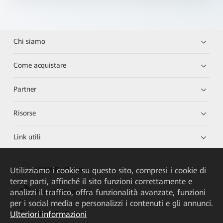
Chi siamo
Come acquistare
Partner
Risorse
Link utili
Utilizziamo i cookie su questo sito, compresi i cookie di
HUAWEI eKit App
terze parti, affinché il sito funzioni correttamente e
analizzi il traffico, offra funzionalità avanzate, funzioni
Huawei HiKnow App
per i social media e personalizzi i contenuti e gli annunci.
Ulteriori informazioni
HUAWEI eFly App