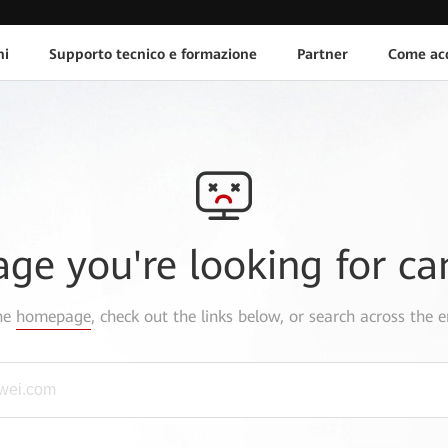
ni
Supporto tecnico e formazione
Partner
Come acq
age you're looking for ca
the
homepage
, check out the links below, or search across the e