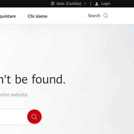
Login
Italia [Cambia]
Search
uistare
Chi siamo
n't be found.
ntire website.