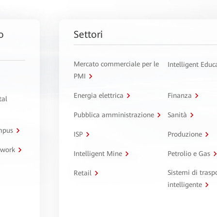
o
Settori
Mercato commerciale per le
Intelligent Educ
PMI
Energia elettrica
Finanza
tal
Pubblica amministrazione
Sanità
ampus
ISP
Produzione
twork
Intelligent Mine
Petrolio e Gas
Sistemi di trasp
Retail
intelligente