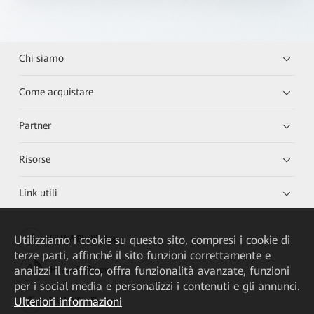
Chi siamo
Come acquistare
Partner
Risorse
Link utili
Utilizziamo i cookie su questo sito, compresi i cookie di
HUAWEI eKit App
terze parti, affinché il sito funzioni correttamente e
analizzi il traffico, offra funzionalità avanzate, funzioni
Huawei HiKnow App
per i social media e personalizzi i contenuti e gli annunci.
Ulteriori informazioni
HUAWEI eFly App