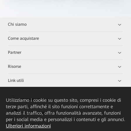
Chi siamo
Come acquistare
Partner
Risorse
Link utili
Utilizziamo i cookie su questo sito, compresi i cookie di
HUAWEI eKit App
terze parti, affinché il sito funzioni correttamente e
analizzi il traffico, offra funzionalità avanzate, funzioni
Huawei HiKnow App
per i social media e personalizzi i contenuti e gli annunci.
Ulteriori informazioni
HUAWEI eFly App