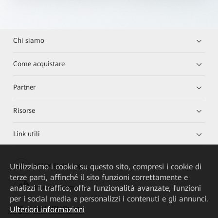
Chi siamo
Come acquistare
Partner
Risorse
Link utili
Utilizziamo i cookie su questo sito, compresi i cookie di
HUAWEI eKit App
terze parti, affinché il sito funzioni correttamente e
analizzi il traffico, offra funzionalità avanzate, funzioni
Huawei HiKnow App
per i social media e personalizzi i contenuti e gli annunci.
Ulteriori informazioni
HUAWEI eFly App