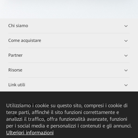
Chi siamo
Come acquistare
Partner
Risorse
Link utili
Utilizziamo i cookie su questo sito, compresi i cookie di
HUAWEI eKit App
terze parti, affinché il sito funzioni correttamente e
analizzi il traffico, offra funzionalità avanzate, funzioni
Huawei HiKnow App
per i social media e personalizzi i contenuti e gli annunci.
Ulteriori informazioni
HUAWEI eFly App