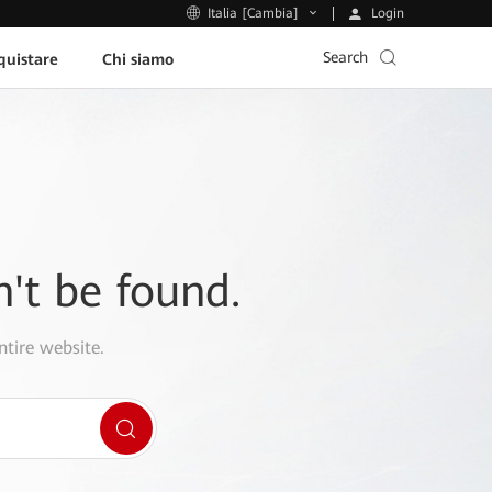
Login
Italia [Cambia]
Search
uistare
Chi siamo
n't be found.
ntire website.