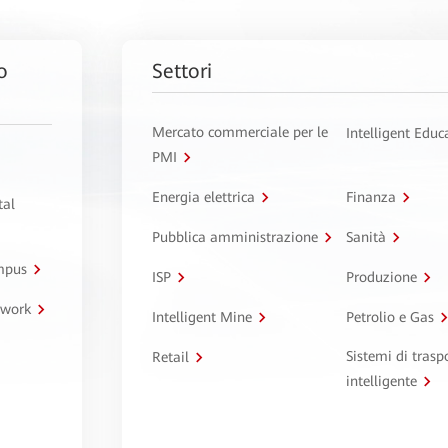
o
Settori
Mercato commerciale per le
Intelligent Educ
PMI
Energia elettrica
Finanza
tal
Pubblica amministrazione
Sanità
ampus
ISP
Produzione
twork
Intelligent Mine
Petrolio e Gas
Sistemi di trasp
Retail
intelligente