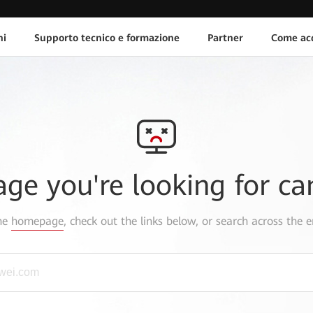
ni
Supporto tecnico e formazione
Partner
Come acq
age you're looking for ca
the
homepage
, check out the links below, or search across the e