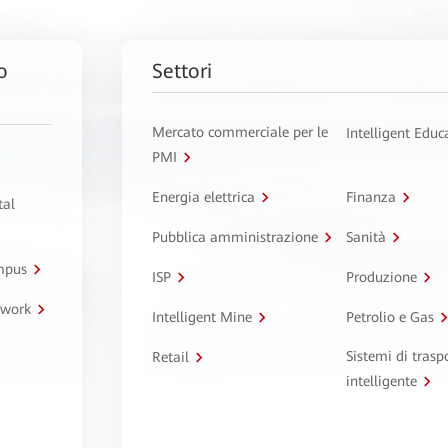
o
Settori
Mercato commerciale per le
Intelligent Educ
PMI
Energia elettrica
Finanza
tal
Pubblica amministrazione
Sanità
ampus
ISP
Produzione
twork
Intelligent Mine
Petrolio e Gas
Sistemi di trasp
Retail
intelligente