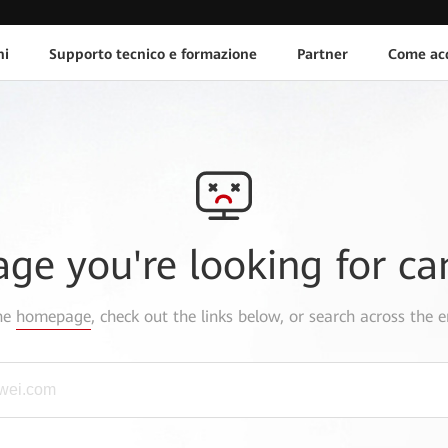
ni
Supporto tecnico e formazione
Partner
Come acq
age you're looking for ca
the
homepage
, check out the links below, or search across the e