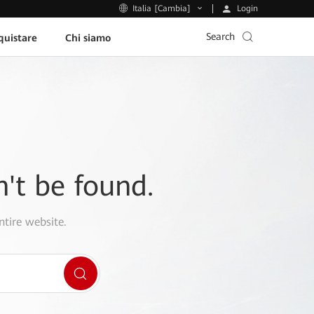
Login
Italia [Cambia]
Search
uistare
Chi siamo
n't be found.
ntire website.