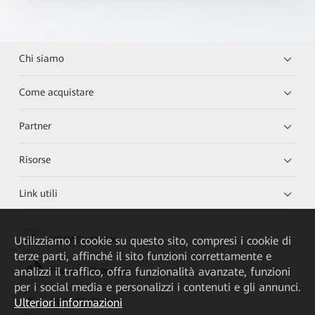
Chi siamo
Come acquistare
Partner
Risorse
Link utili
Utilizziamo i cookie su questo sito, compresi i cookie di
HUAWEI eKit App
terze parti, affinché il sito funzioni correttamente e
analizzi il traffico, offra funzionalità avanzate, funzioni
Huawei HiKnow App
per i social media e personalizzi i contenuti e gli annunci.
Ulteriori informazioni
HUAWEI eFly App