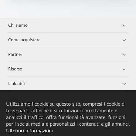
Chi siamo
Come acquistare
Partner
Risorse
Link utili
Utilizziamo i cookie su questo sito, compresi i cookie di
HUAWEI eKit App
terze parti, affinché il sito funzioni correttamente e
analizzi il traffico, offra funzionalità avanzate, funzioni
Huawei HiKnow App
per i social media e personalizzi i contenuti e gli annunci.
Ulteriori informazioni
HUAWEI eFly App