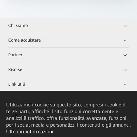
Chi siamo
Come acquistare
Partner
Risorse
Link utili
Utilizziamo i cookie su questo sito, compresi i cookie di
HUAWEI eKit App
terze parti, affinché il sito funzioni correttamente e
analizzi il traffico, offra funzionalità avanzate, funzioni
Huawei HiKnow App
per i social media e personalizzi i contenuti e gli annunci.
Ulteriori informazioni
HUAWEI eFly App