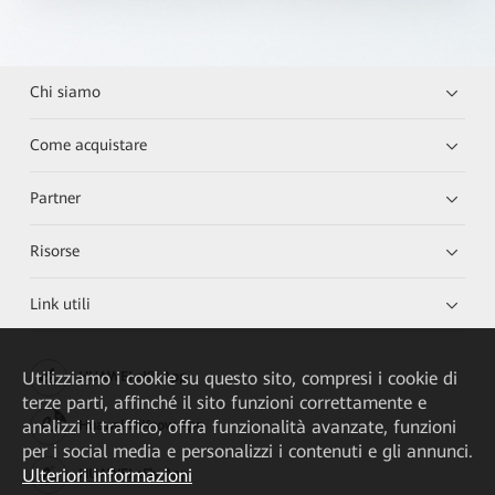
Chi siamo
Come acquistare
Partner
Risorse
Link utili
Utilizziamo i cookie su questo sito, compresi i cookie di
HUAWEI eKit App
terze parti, affinché il sito funzioni correttamente e
analizzi il traffico, offra funzionalità avanzate, funzioni
Huawei HiKnow App
per i social media e personalizzi i contenuti e gli annunci.
Ulteriori informazioni
HUAWEI eFly App