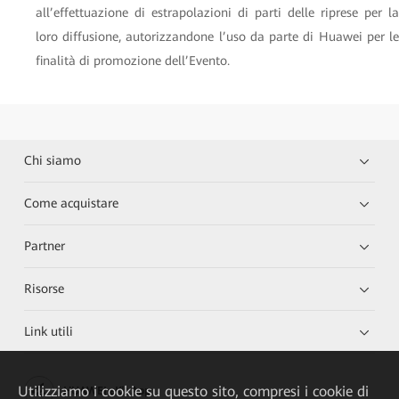
all’effettuazione di estrapolazioni di parti delle riprese per la
loro diffusione, autorizzandone l’uso da parte di Huawei per le
finalità di promozione dell’Evento.
Chi siamo
Come acquistare
Partner
Risorse
Link utili
Utilizziamo i cookie su questo sito, compresi i cookie di
HUAWEI eKit App