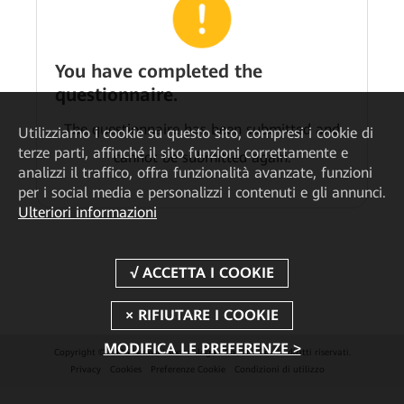
You have completed the
questionnaire.
The questionnaire has been submitted and
Utilizziamo i cookie su questo sito, compresi i cookie di
terze parti, affinché il sito funzioni correttamente e
cannot be submitted again.
analizzi il traffico, offra funzionalità avanzate, funzioni
per i social media e personalizzi i contenuti e gli annunci.
Ulteriori informazioni
MODIFICA LE PREFERENZE >
Copyright © 2026 Huawei Technologies Co., Ltd. Tutti i diritti riservati.
Privacy
Cookies
Preferenze Cookie
Condizioni di utilizzo