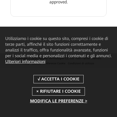
approved.
Utilizziamo i cookie su questo sito, compresi i cookie di
terze parti, affinché il sito funzioni correttamente e
analizzi il traffico, offra funzionalità avanzate, funzioni
per i social media e personalizzi i contenuti e gli annunci.
Copyright © 2026 Huawei Technologies Co., Ltd. Tutti i diritti riservati.
Ulteriori informazioni
Privacy
Cookies
Preferenze Cookie
Condizioni di utilizzo
MODIFICA LE PREFERENZE >