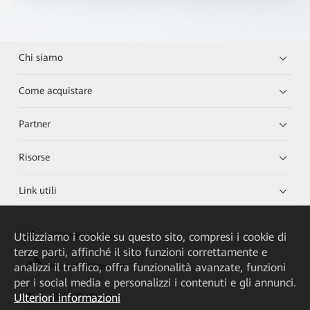
Chi siamo
Come acquistare
Partner
Risorse
Link utili
Utilizziamo i cookie su questo sito, compresi i cookie di
HUAWEI eKit App
terze parti, affinché il sito funzioni correttamente e
analizzi il traffico, offra funzionalità avanzate, funzioni
Huawei HiKnow App
per i social media e personalizzi i contenuti e gli annunci.
Ulteriori informazioni
HUAWEI eFly App