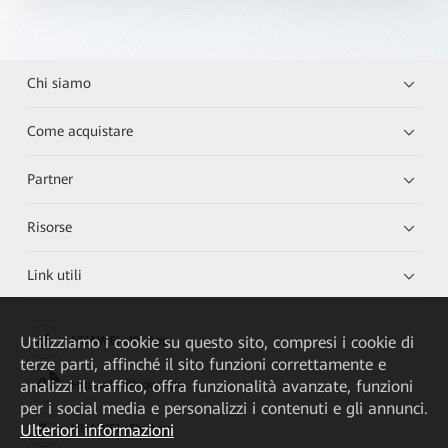
Chi siamo
Come acquistare
Partner
Risorse
Link utili
Utilizziamo i cookie su questo sito, compresi i cookie di
HUAWEI eKit App
terze parti, affinché il sito funzioni correttamente e
analizzi il traffico, offra funzionalità avanzate, funzioni
Huawei HiKnow App
per i social media e personalizzi i contenuti e gli annunci.
Ulteriori informazioni
HUAWEI eFly App