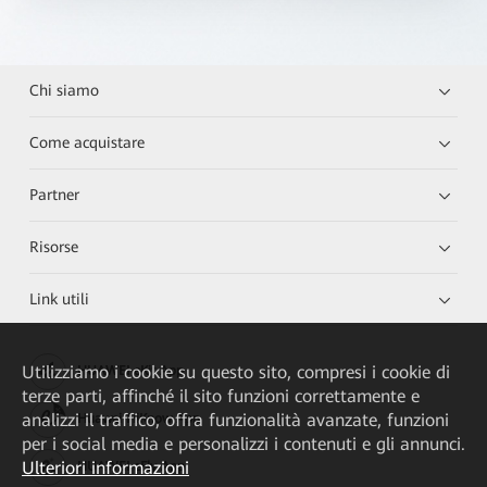
Chi siamo
Come acquistare
Partner
Risorse
Link utili
Utilizziamo i cookie su questo sito, compresi i cookie di
HUAWEI eKit App
terze parti, affinché il sito funzioni correttamente e
analizzi il traffico, offra funzionalità avanzate, funzioni
Huawei HiKnow App
per i social media e personalizzi i contenuti e gli annunci.
Ulteriori informazioni
HUAWEI eFly App