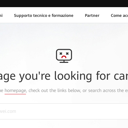
ni
Supporto tecnico e formazione
Partner
Come acq
age you're looking for ca
the
homepage
, check out the links below, or search across the e