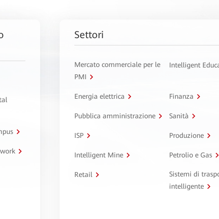
o
Settori
Mercato commerciale per le
Intelligent Educ
PMI
Energia elettrica
Finanza
tal
Pubblica amministrazione
Sanità
ampus
ISP
Produzione
twork
Intelligent Mine
Petrolio e Gas
Sistemi di trasp
Retail
intelligente