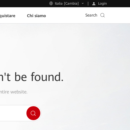
Login
Italia [Cambia]
Search
uistare
Chi siamo
n't be found.
ntire website.