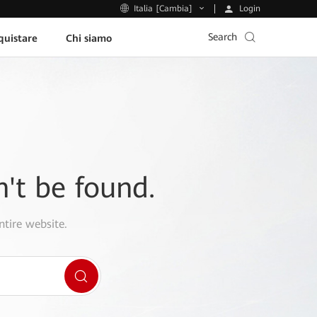
Login
Italia [Cambia]
Search
uistare
Chi siamo
n't be found.
ntire website.