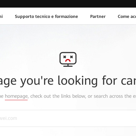
ni
Supporto tecnico e formazione
Partner
Come acq
age you're looking for ca
the
homepage
, check out the links below, or search across the e