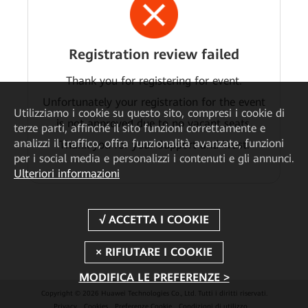
Registration review failed
Thank you for registering for event.
Unfortunately your registration for the event
Utilizziamo i cookie su questo sito, compresi i cookie di
is not approved due to no vacant seats.
terze parti, affinché il sito funzioni correttamente e
analizzi il traffico, offra funzionalità avanzate, funzioni
Thank you for your Support and Trust.
per i social media e personalizzi i contenuti e gli annunci.
Ulteriori informazioni
MODIFICA LE PREFERENZE >
Copyright © 2026 Huawei Technologies Co., Ltd. Tutti i diritti riservati.
Privacy
Cookies
Preferenze Cookie
Condizioni di utilizzo