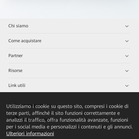
Chi siamo
Come acquistare
Partner
Risorse
Link utili
Utilizziamo i cookie su questo sito, compresi i cookie di
HUAWEI eKit App
terze parti, affinché il sito funzioni correttamente e
analizzi il traffico, offra funzionalità avanzate, funzioni
Huawei HiKnow App
per i social media e personalizzi i contenuti e gli annunci.
Ulteriori informazioni
HUAWEI eFly App