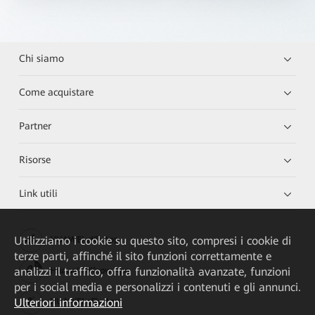
Chi siamo
Come acquistare
Partner
Risorse
Link utili
Utilizziamo i cookie su questo sito, compresi i cookie di
HUAWEI eKit App
terze parti, affinché il sito funzioni correttamente e
analizzi il traffico, offra funzionalità avanzate, funzioni
Huawei HiKnow App
per i social media e personalizzi i contenuti e gli annunci.
Ulteriori informazioni
HUAWEI eFly App