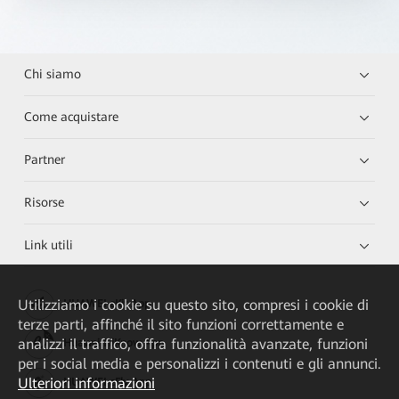
Chi siamo
Come acquistare
Partner
Risorse
Link utili
Utilizziamo i cookie su questo sito, compresi i cookie di
HUAWEI eKit App
terze parti, affinché il sito funzioni correttamente e
analizzi il traffico, offra funzionalità avanzate, funzioni
Huawei HiKnow App
per i social media e personalizzi i contenuti e gli annunci.
Ulteriori informazioni
HUAWEI eFly App