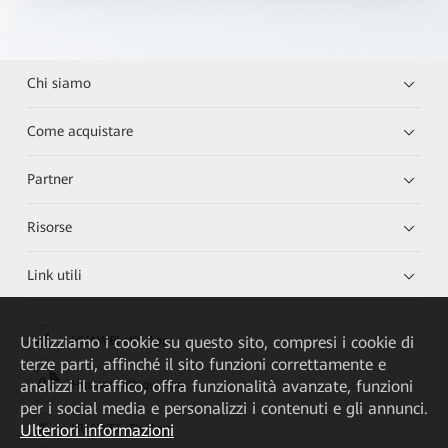
Chi siamo
Come acquistare
Partner
Risorse
Link utili
Utilizziamo i cookie su questo sito, compresi i cookie di
HUAWEI eKit App
terze parti, affinché il sito funzioni correttamente e
analizzi il traffico, offra funzionalità avanzate, funzioni
Huawei HiKnow App
per i social media e personalizzi i contenuti e gli annunci.
Ulteriori informazioni
HUAWEI eFly App