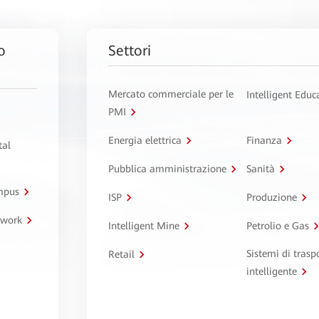
o
Settori
Mercato commerciale per le
Intelligent Educ
PMI
Energia elettrica
Finanza
tal
Pubblica amministrazione
Sanità
ampus
ISP
Produzione
twork
Intelligent Mine
Petrolio e Gas
Sistemi di trasp
Retail
intelligente