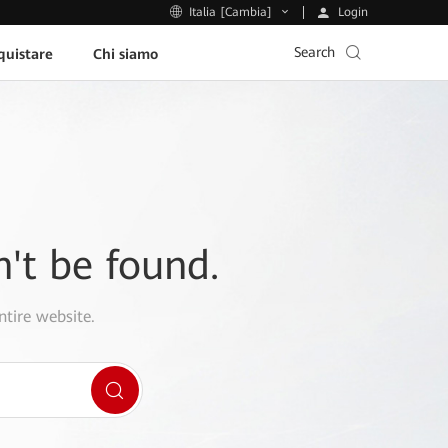
Login
Italia [Cambia]
Search
uistare
Chi siamo
n't be found.
ntire website.