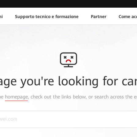
ni
Supporto tecnico e formazione
Partner
Come acq
age you're looking for ca
the
homepage
, check out the links below, or search across the e