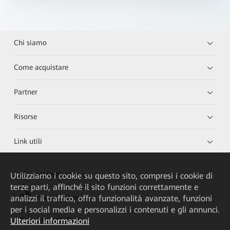
Chi siamo
Come acquistare
Partner
Risorse
Link utili
Utilizziamo i cookie su questo sito, compresi i cookie di
HUAWEI eKit App
terze parti, affinché il sito funzioni correttamente e
analizzi il traffico, offra funzionalità avanzate, funzioni
Huawei HiKnow App
per i social media e personalizzi i contenuti e gli annunci.
Ulteriori informazioni
HUAWEI eFly App