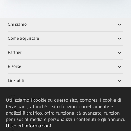
Chi siamo
Come acquistare
Partner
Risorse
Link utili
Utilizziamo i cookie su questo sito, compresi i cookie di
HUAWEI eKit App
terze parti, affinché il sito funzioni correttamente e
analizzi il traffico, offra funzionalità avanzate, funzioni
Huawei HiKnow App
per i social media e personalizzi i contenuti e gli annunci.
Ulteriori informazioni
HUAWEI eFly App