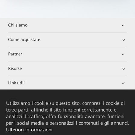
Chi siamo
Come acquistare
Partner
Risorse
Link utili
Utilizziamo i cookie su questo sito, compresi i cookie di
HUAWEI eKit App
terze parti, affinché il sito funzioni correttamente e
analizzi il traffico, offra funzionalità avanzate, funzioni
Huawei HiKnow App
per i social media e personalizzi i contenuti e gli annunci.
Ulteriori informazioni
HUAWEI eFly App