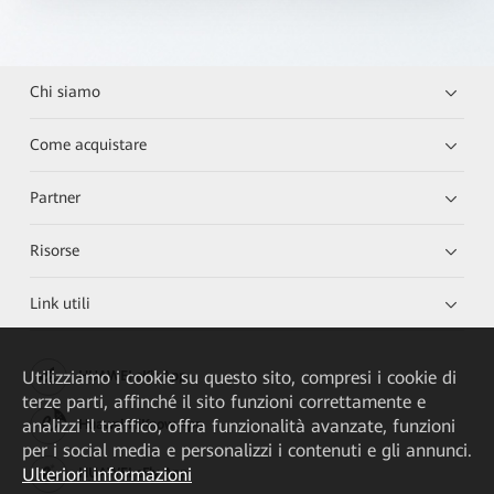
Chi siamo
Come acquistare
Partner
Risorse
Link utili
Utilizziamo i cookie su questo sito, compresi i cookie di
HUAWEI eKit App
terze parti, affinché il sito funzioni correttamente e
analizzi il traffico, offra funzionalità avanzate, funzioni
Huawei HiKnow App
per i social media e personalizzi i contenuti e gli annunci.
Ulteriori informazioni
HUAWEI eFly App