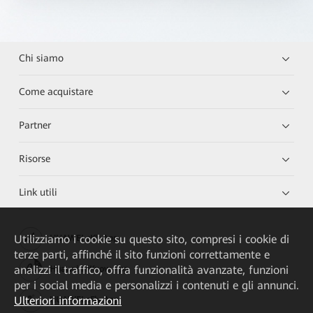
Chi siamo
Come acquistare
Partner
Risorse
Link utili
Utilizziamo i cookie su questo sito, compresi i cookie di
HUAWEI eKit App
terze parti, affinché il sito funzioni correttamente e
analizzi il traffico, offra funzionalità avanzate, funzioni
Huawei HiKnow App
per i social media e personalizzi i contenuti e gli annunci.
Ulteriori informazioni
HUAWEI eFly App