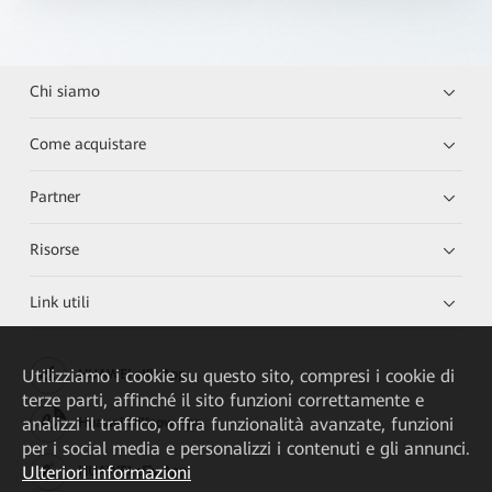
Chi siamo
Come acquistare
Partner
Risorse
Link utili
Utilizziamo i cookie su questo sito, compresi i cookie di
HUAWEI eKit App
terze parti, affinché il sito funzioni correttamente e
analizzi il traffico, offra funzionalità avanzate, funzioni
Huawei HiKnow App
per i social media e personalizzi i contenuti e gli annunci.
Ulteriori informazioni
HUAWEI eFly App