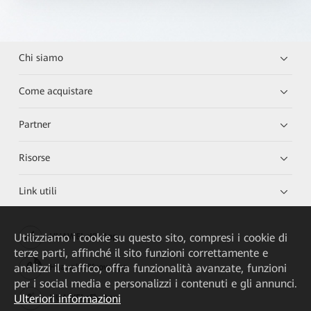
Chi siamo
Come acquistare
Partner
Risorse
Link utili
Utilizziamo i cookie su questo sito, compresi i cookie di
HUAWEI eKit App
terze parti, affinché il sito funzioni correttamente e
analizzi il traffico, offra funzionalità avanzate, funzioni
Huawei HiKnow App
per i social media e personalizzi i contenuti e gli annunci.
Ulteriori informazioni
HUAWEI eFly App