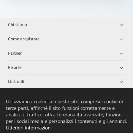
Chi siamo
Come acquistare
Partner
Risorse
Link utili
Utilizziamo i cookie su questo sito, compresi i cookie di
HUAWEI eKit App
terze parti, affinché il sito funzioni correttamente e
analizzi il traffico, offra funzionalità avanzate, funzioni
Huawei HiKnow App
per i social media e personalizzi i contenuti e gli annunci.
Ulteriori informazioni
HUAWEI eFly App