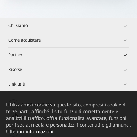
Chi siamo
Come acquistare
Partner
Risorse
Link utili
Utilizziamo i cookie su questo sito, compresi i cookie di
HUAWEI eKit App
terze parti, affinché il sito funzioni correttamente e
analizzi il traffico, offra funzionalità avanzate, funzioni
Huawei HiKnow App
per i social media e personalizzi i contenuti e gli annunci.
Ulteriori informazioni
HUAWEI eFly App