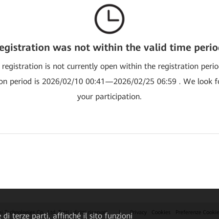
egistration was not within the valid time perio
 registration is not currently open within the registration peri
ion period is 2026/02/10 00:41—2026/02/25 06:59 . We look 
your participation.
echnologies Co., Ltd. Tutti i diritti riservati.
|
Privacy
Cookies
Preferenze Cooki
di terze parti, affinché il sito funzioni