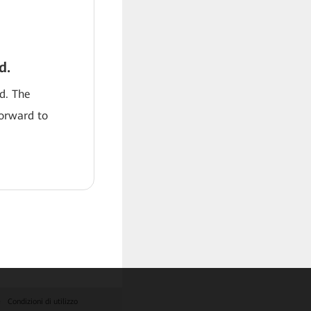
d.
od. The
forward to
e
Condizioni di utilizzo