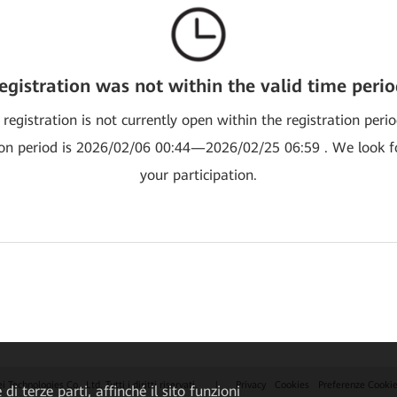
egistration was not within the valid time perio
 registration is not currently open within the registration peri
ion period is 2026/02/06 00:44—2026/02/25 06:59 . We look 
your participation.
echnologies Co., Ltd. Tutti i diritti riservati.
|
Privacy
Cookies
Preferenze Cooki
di terze parti, affinché il sito funzioni