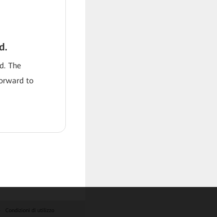
d.
od. The
forward to
e
Condizioni di utilizzo