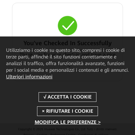
You've Checked In Successfully
Utilizziamo i cookie su questo sito, compresi i cookie di
Thank you for your check-in and have a nice
terze parti, affinché il sito funzioni correttamente e
analizzi il traffico, offra funzionalità avanzate, funzioni
day.
per i social media e personalizzi i contenuti e gli annunci.
Ulteriori informazioni
MODIFICA LE PREFERENZE >
Copyright © 2026 Huawei Technologies Co., Ltd. Tutti i diritti riservati.
Privacy
Cookies
Preferenze Cookie
Condizioni di utilizzo