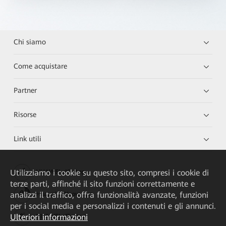
Chi siamo
Come acquistare
Partner
Risorse
Link utili
Utilizziamo i cookie su questo sito, compresi i cookie di
HUAWEI eKit App
terze parti, affinché il sito funzioni correttamente e
analizzi il traffico, offra funzionalità avanzate, funzioni
Huawei HiKnow App
per i social media e personalizzi i contenuti e gli annunci.
Ulteriori informazioni
HUAWEI eFly App