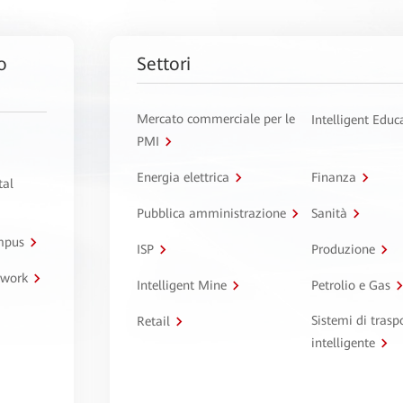
o
Settori
Mercato commerciale per le
Intelligent Educ
PMI
Energia elettrica
Finanza
tal
Pubblica amministrazione
Sanità
ampus
ISP
Produzione
twork
Intelligent Mine
Petrolio e Gas
Sistemi di trasp
Retail
intelligente