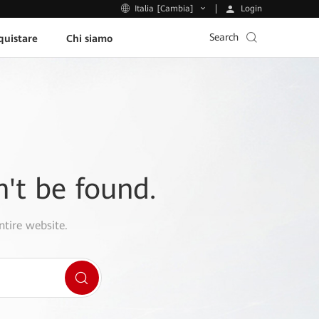
Login
Italia [Cambia]
Search
uistare
Chi siamo
n't be found.
ntire website.