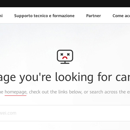
ni
Supporto tecnico e formazione
Partner
Come acq
age you're looking for ca
the
homepage
, check out the links below, or search across the e