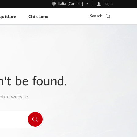
Login
Italia [Cambia]
Search
uistare
Chi siamo
n't be found.
ntire website.