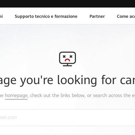
ni
Supporto tecnico e formazione
Partner
Come acq
age you're looking for ca
the
homepage
, check out the links below, or search across the e