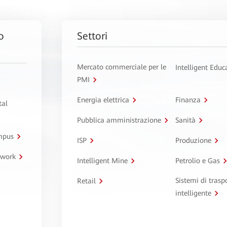
o
Settori
Mercato commerciale per le
Intelligent Educ
PMI
Energia elettrica
Finanza
tal
Pubblica amministrazione
Sanità
ampus
ISP
Produzione
twork
Intelligent Mine
Petrolio e Gas
Sistemi di trasp
Retail
intelligente