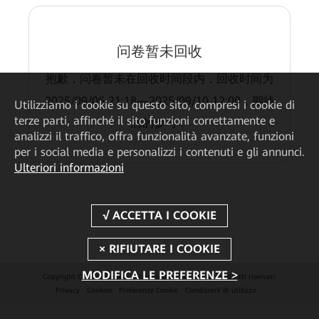
问卷暂未回收
抱歉，问卷暂未在回收时间段内，回收时间为
2025/09/06 21:18—2025/09/10 12:00，期待
Utilizziamo i cookie su questo sito, compresi i cookie di
terze parti, affinché il sito funzioni correttamente e
您的参与！
analizzi il traffico, offra funzionalità avanzate, funzioni
per i social media e personalizzi i contenuti e gli annunci.
Ulteriori informazioni
MODIFICA LE PREFERENZE >
Copyright © 2026 Huawei Technologies Co., Ltd. Tutti i diritti riservati.
Privacy
Cookies
Preferenze Cookie
Condizioni di utilizzo